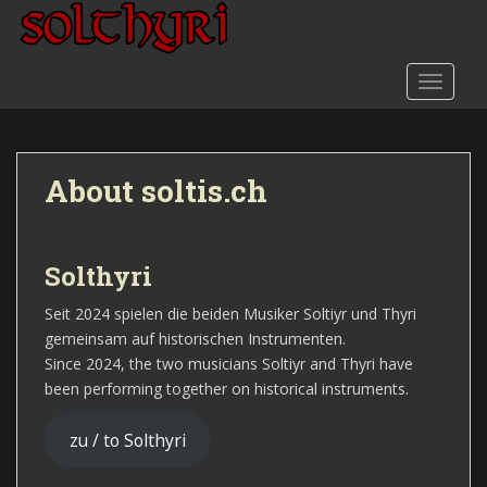
S
k
i
TOGGLE
p
t
o
m
About soltis.ch
a
i
n
c
Solthyri
o
n
Seit 2024 spielen die beiden Musiker Soltiyr und Thyri
t
gemeinsam auf historischen Instrumenten.
e
Since 2024, the two musicians Soltiyr and Thyri have
n
been performing together on historical instruments.
t
zu / to Solthyri