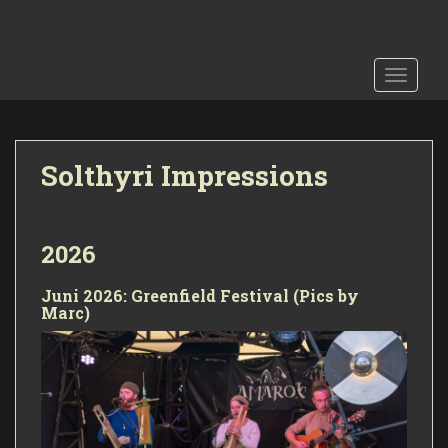
S
k
i
TOGGLE
p
t
o
m
Solthyri Impressions
a
i
n
c
2026
o
n
Juni 2026: Greenfield Festival (Pics by
t
Marc)
e
n
t